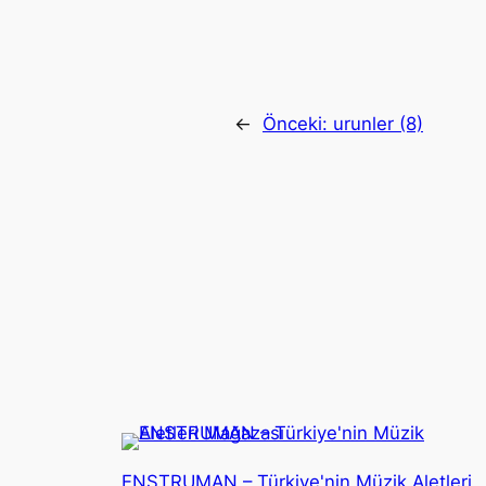
←
Önceki:
urunler (8)
ENSTRUMAN – Türkiye'nin Müzik Aletleri