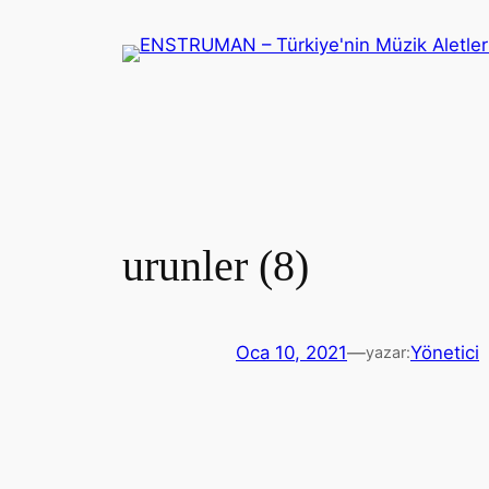
İçeriğe
geç
urunler (8)
Oca 10, 2021
—
Yönetici
yazar: