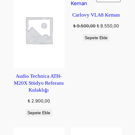
ÜRÜN
Carlovy VLA8 Keman
Orijinal
Şu
₺
9.500,00
₺
8.550,00
fiyat:
andaki
Sepete Ekle
₺ 9.500,00.
fiyat:
₺ 8.550
Audio Technica ATH-
M20X Stüdyo Referans
Kulaklığı
₺
2.900,00
Sepete Ekle