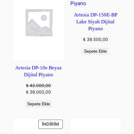
Artesia DP-150E-BP
Lake Siyah Dijital
Piyano
₺
39.500,00
Sepete Ekle
Artesia DP-10e Beyaz
Dijital Piyano
₺
42.000,00
Orijinal
Şu
₺
39.000,00
fiyat:
andaki
Sepete Ekle
₺ 42.000,00.
fiyat:
₺ 39.000,00.
İNDIRIMDEKI
İNDIRIM
ÜRÜN