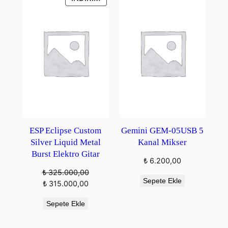
ÜRÜN
ESP Eclipse Custom
Gemini GEM-05USB 5
Silver Liquid Metal
Kanal Mikser
Burst Elektro Gitar
₺
6.200,00
₺
325.000,00
Sepete Ekle
Orijinal
Şu
₺
315.000,00
fiyat:
andaki
Sepete Ekle
₺ 325.000,00.
fiyat:
₺ 315.000,00.