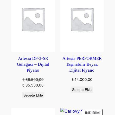
Artesia DP-3-SR
Artesia PERFORMER
Gülağacı – Dijital
Taşınabilir Beyaz
Piyano
Dijital Piyano
₺
36.500,00
₺
14.000,00
Orijinal
Şu
₺
35.500,00
Sepete Ekle
fiyat:
andaki
Sepete Ekle
₺ 36.500,00.
fiyat:
₺ 35.500,00.
İNDIRIM
İNDIRIM