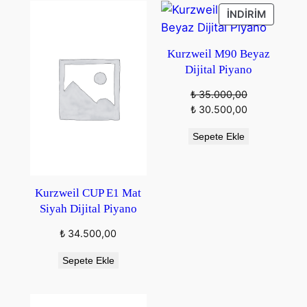
İNDIRIM
İNDIRIM
ÜRÜN
Kurzweil M90 Beyaz
Dijital Piyano
₺
35.000,00
Orijinal
Şu
₺
30.500,00
fiyat:
andaki
Sepete Ekle
₺ 35.000,00.
fiyat:
₺ 30.500,00.
Kurzweil CUP E1 Mat
Siyah Dijital Piyano
₺
34.500,00
Sepete Ekle