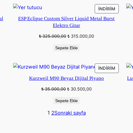
İNDIRIM
İNDIRIM
ÜRÜN
al
ESP Eclipse Custom Silver Liquid Metal Burst
Elektro Gitar
Orijinal
Şu
₺
325.000,00
₺
315.000,00
fiyat:
andaki
Sepete Ekle
₺ 325.000,00.
fiyat:
₺ 315.000,00.
İNDIRIM
İNDIRIM
ÜRÜN
Kurzweil M90 Beyaz Dijital Piyano
Lu
Orijinal
Şu
₺
35.000,00
₺
30.500,00
fiyat:
andaki
Sepete Ekle
₺ 35.000,00.
fiyat:
₺ 30.500,00.
1
2
Sonraki sayfa