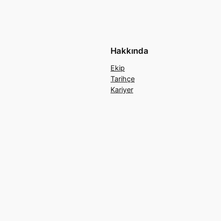
Hakkında
Ekip
Tarihçe
Kariyer