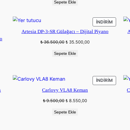
Sepete Ekle
İNDIRIM
İNDIRIM
ÜRÜN
Artesia DP-3-SR Gülağacı – Dijital Piyano
A
no
Orijinal
Şu
₺
36.500,00
₺
35.500,00
fiyat:
andaki
Sepete Ekle
₺ 36.500,00.
fiyat:
₺ 35.500,00.
İNDIRIM
İNDIRIM
ÜRÜN
s
Carlovy VLA8 Keman
C
Orijinal
Şu
₺
9.500,00
₺
8.550,00
fiyat:
andaki
Sepete Ekle
₺ 9.500,00.
fiyat:
₺ 8.550,00.