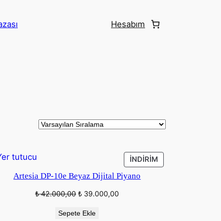
azası
Hesabım
İNDIRIMDEKI
İNDIRIM
ÜRÜN
Artesia DP-10e Beyaz Dijital Piyano
Orijinal
Şu
₺
42.000,00
₺
39.000,00
fiyat:
andaki
Sepete Ekle
₺ 42.000,00.
fiyat: