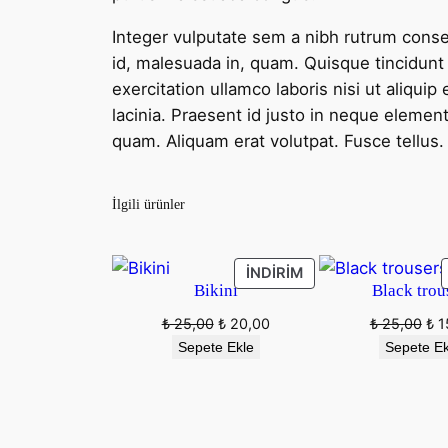
Integer vulputate sem a nibh rutrum conse
id, malesuada in, quam. Quisque tincidunt
exercitation ullamco laboris nisi ut aliqu
lacinia. Praesent id justo in neque element
quam. Aliquam erat volutpat. Fusce tellus. D
İlgili ürünler
İNDIRIMDEKI
İNDIRIM
Bikini
Black trou
ÜRÜN
Orijinal
Şu
Orij
₺
25,00
₺
20,00
₺
25,00
₺
1
fiyat:
andaki
fiya
Sepete Ekle
Sepete Ek
₺ 25,00.
fiyat:
₺ 2
₺ 20,00.