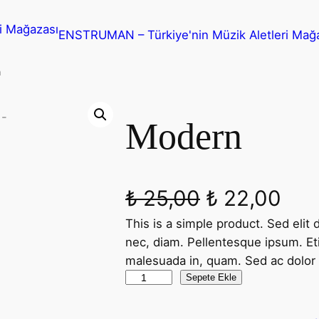
ENSTRUMAN – Türkiye'nin Müzik Aletleri Mağ
n
Modern
O
Ş
₺
25,00
₺
22,00
This is a simple product. Sed elit 
r
u
nec, diam. Pellentesque ipsum. Eti
i
a
malesuada in, quam. Sed ac dolor
M
Sepete Ekle
j
n
o
d