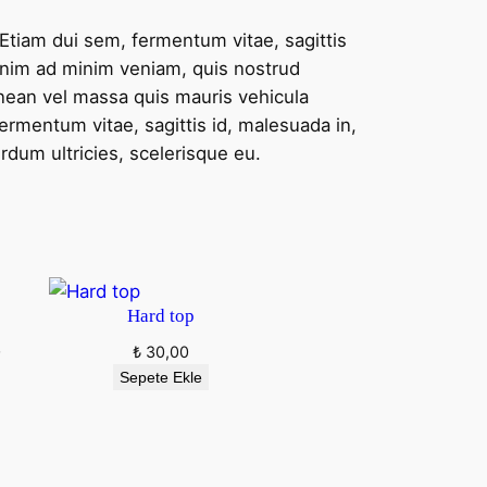
Etiam dui sem, fermentum vitae, sagittis
enim ad minim veniam, quis nostrud
enean vel massa quis mauris vehicula
fermentum vitae, sagittis id, malesuada in,
erdum ultricies, scelerisque eu.
Hard top
Fiyat
0
₺
30,00
aralığı:
Sepete Ekle
₺ 35,00
–
₺ 40,00