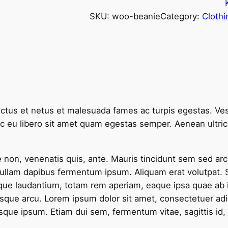
i
d
e
SKU:
woo-beanie
Category:
Clothi
n
a
r
n
a
k
a
d
l
i
e
t
f
f
ectus et netus et malesuada fames ac turpis egestas. Ves
i
i
ec eu libero sit amet quam egestas semper. Aenean ultrici
y
y
e non, venenatis quis, ante. Mauris tincidunt sem sed arc
a
a
Nullam dapibus fermentum ipsum. Aliquam erat volutpat. S
t
t
e laudantium, totam rem aperiam, eaque ipsa quae ab illo
sque arcu. Lorem ipsum dolor sit amet, consectetuer adipi
:
:
sque ipsum. Etiam dui sem, fermentum vitae, sagittis id,