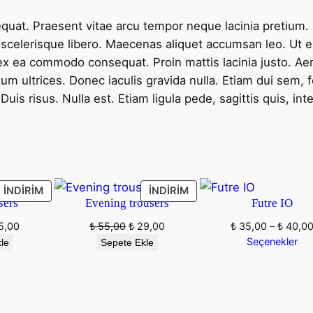
₺
₺
quat. Praesent vitae arcu tempor neque lacinia pretium. 
 scelerisque libero. Maecenas aliquet accumsan leo. Ut 
ip ex ea commodo consequat. Proin mattis lacinia justo. A
2
2
um ultrices. Donec iaculis gravida nulla. Etiam dui sem, 
5
2
uis risus. Nulla est. Etiam ligula pede, sagittis quis, int
,
,
0
0
0
0
İNDIRIMDEKI
İNDIRIMDEKI
İNDIRIM
İNDIRIM
sers
Evening trousers
Futre IO
ÜRÜN
ÜRÜN
.
.
inal
Şu
Orijinal
Şu
5,00
₺
55,00
₺
29,00
₺
35,00
–
₺
40,0
t:
andaki
fiyat:
andaki
Seçenekler
le
Sepete Ekle
5,00.
fiyat:
₺ 55,00.
fiyat:
₺ 15,00.
₺ 29,00.