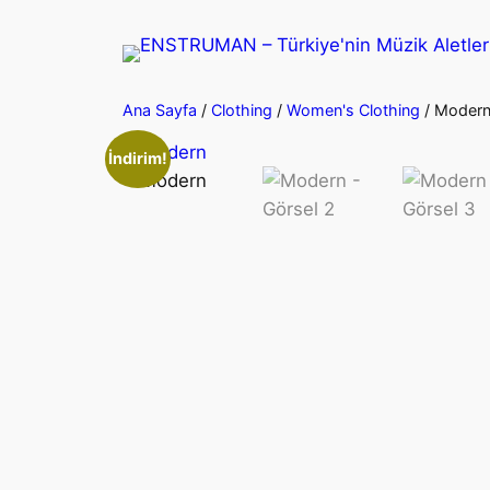
İçeriğe
geç
Ana Sayfa
/
Clothing
/
Women's Clothing
/ Moder
İndirim!