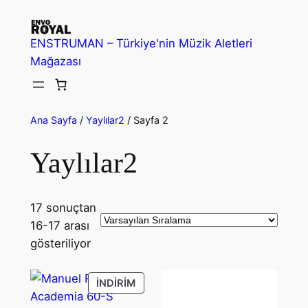
İçeriğe
geç
ENSTRUMAN – Türkiye'nin Müzik Aletleri
Mağazası
Ana Sayfa
/
Yaylılar2
/ Sayfa 2
Yaylılar2
17 sonuçtan
16-17 arası
gösteriliyor
İNDIRIMDEKI
İNDIRIM
ÜRÜN