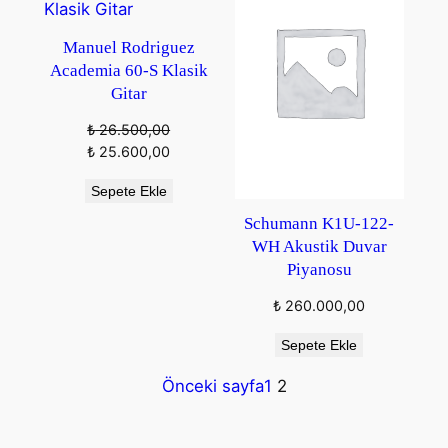
Manuel Rodriguez
Academia 60-S Klasik
Gitar
₺
26.500,00
Orijinal
Şu
₺
25.600,00
fiyat:
andaki
Sepete Ekle
₺ 26.500,00.
fiyat:
₺ 25.600,00.
Schumann K1U-122-
WH Akustik Duvar
Piyanosu
₺
260.000,00
Sepete Ekle
Önceki sayfa
1
2