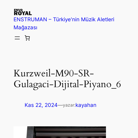
İçeriğe
geç
ENSTRUMAN – Türkiye'nin Müzik Aletleri
Mağazası
Kurzweil-M90-SR-
Gulagaci-Dijital-Piyano_6
Kas 22, 2024
—
kayahan
yazar: