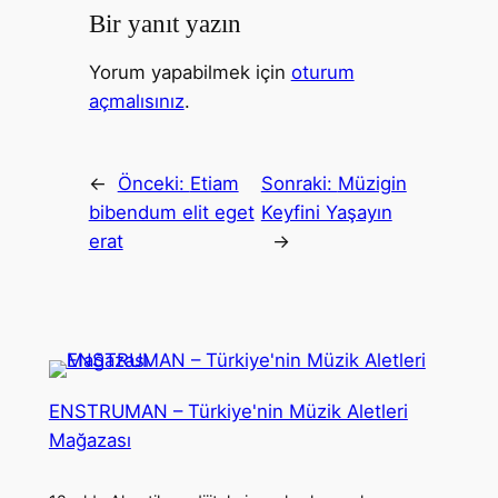
Bir yanıt yazın
Yorum yapabilmek için
oturum
açmalısınız
.
←
Önceki:
Etiam
Sonraki:
Müzigin
bibendum elit eget
Keyfini Yaşayın
erat
→
ENSTRUMAN – Türkiye'nin Müzik Aletleri
Mağazası