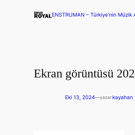
İçeriğe
geç
ENSTRUMAN – Türkiye'nin Müzik A
Ekran görüntüsü 20
Eki 13, 2024
—
kayahan
yazar: