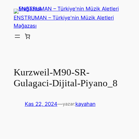
İçeriğe
geç
ENSTRUMAN – Türkiye'nin Müzik Aletleri
Mağazası
Kurzweil-M90-SR-
Gulagaci-Dijital-Piyano_8
Kas 22, 2024
—
kayahan
yazar: