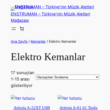
İçeriğe
geç
ENSTRUMAN – Türkiye'nin Müzik Aletleri
Mağazası
Ana Sayfa
/
Kemanlar
/ Elektro Kemanlar
Elektro Kemanlar
17 sonuçtan
1-15 arası
gösteriliyor
Artesia A-22XT USB
Artesia A-61 61 Tuşlu