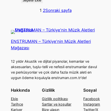
Sepete Ekle
1
2
Sonraki sayfa
ENSTRUMAN – Türkiye'nin Müzik Aletleri
Mağazası
12 yıldır Akustik ve dijital piyanolar, kemanlar ve
aksesuarları, tuşlu-telli ve nefesli enstrumanlar davul
ve perküsyonlar ve çok daha fazla müzik aleti en
uygun ödeme koşuluyla enstruman.com.tr'de!
Hakkında
Gizlilik
Sosyal
Ekip
Gizlilik politikası
Facebook
Tarihçe
Şartlar ve koşullar
Instagram
Kariyer
Bize ulaşın
Twitter/X