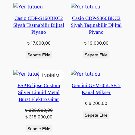
Casio CDP-S160BKC2
Casio CDP-S360BKC2
Siyah Taşınabilir Dijital
Siyah Taşınabilir Dijital
Piyano
Piyano
₺
17.000,00
₺
19.000,00
Sepete Ekle
Sepete Ekle
İNDIRIMDEKI
İNDIRIM
ÜRÜN
ESP Eclipse Custom
Gemini GEM-05USB 5
Silver Liquid Metal
Kanal Mikser
Burst Elektro Gitar
₺
6.200,00
₺
325.000,00
Sepete Ekle
Orijinal
Şu
₺
315.000,00
fiyat:
andaki
Sepete Ekle
₺ 325.000,00.
fiyat: