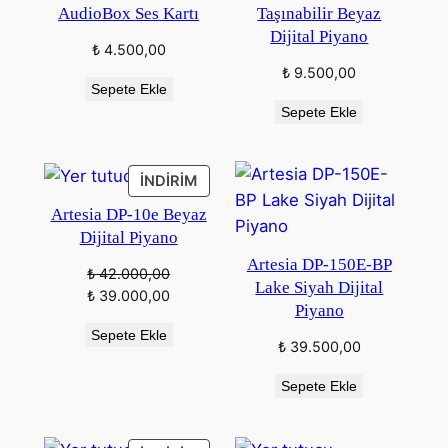
AudioBox Ses Kartı
Taşınabilir Beyaz
Dijital Piyano
₺
4.500,00
₺
9.500,00
Sepete Ekle
Sepete Ekle
İNDIRIMDEKI
İNDIRIM
ÜRÜN
Artesia DP-10e Beyaz
Dijital Piyano
Artesia DP-150E-BP
₺
42.000,00
Lake Siyah Dijital
Orijinal
Şu
₺
39.000,00
Piyano
fiyat:
andaki
Sepete Ekle
₺ 42.000,00.
fiyat:
₺
39.500,00
₺ 39.000,00.
Sepete Ekle