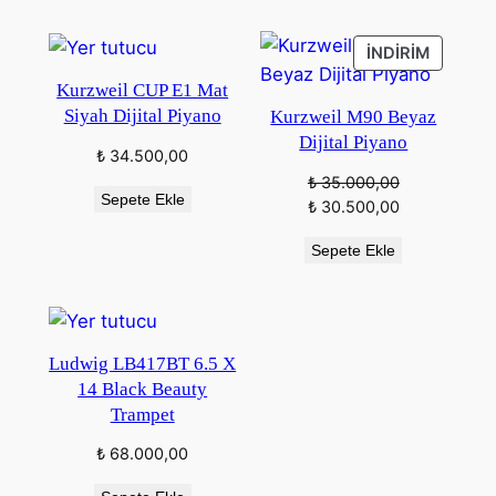
₺ 315.000,00.
İNDIRIM
İNDIRIM
ÜRÜN
Kurzweil CUP E1 Mat
Siyah Dijital Piyano
Kurzweil M90 Beyaz
Dijital Piyano
₺
34.500,00
₺
35.000,00
Sepete Ekle
Orijinal
Şu
₺
30.500,00
fiyat:
andaki
Sepete Ekle
₺ 35.000,00.
fiyat:
₺ 30.500,00.
Ludwig LB417BT 6.5 X
14 Black Beauty
Trampet
₺
68.000,00