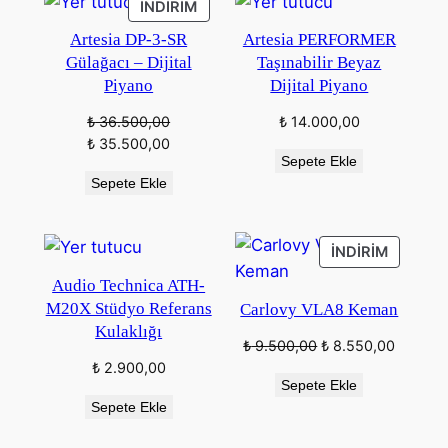
İNDIRIMDEKI
İNDIRIM
ÜRÜN
Artesia DP-3-SR
Artesia PERFORMER
Gülağacı – Dijital
Taşınabilir Beyaz
Piyano
Dijital Piyano
₺
36.500,00
₺
14.000,00
Orijinal
Şu
₺
35.500,00
Sepete Ekle
fiyat:
andaki
Sepete Ekle
₺ 36.500,00.
fiyat:
₺ 35.500,00.
İNDIRIM
İNDIRIM
ÜRÜN
Audio Technica ATH-
M20X Stüdyo Referans
Carlovy VLA8 Keman
Kulaklığı
Orijinal
Şu
₺
9.500,00
₺
8.550,00
fiyat:
andaki
₺
2.900,00
Sepete Ekle
₺ 9.500,00.
fiyat:
Sepete Ekle
₺ 8.550