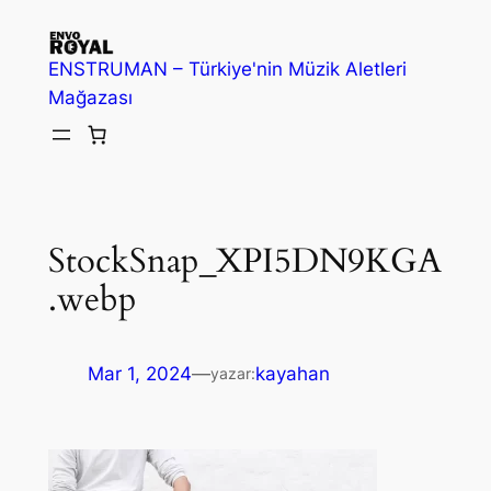
İçeriğe
geç
ENSTRUMAN – Türkiye'nin Müzik Aletleri
Mağazası
StockSnap_XPI5DN9KGA
.webp
Mar 1, 2024
—
kayahan
yazar: