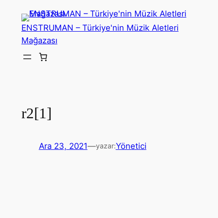
İçeriğe
geç
ENSTRUMAN – Türkiye'nin Müzik Aletleri
Mağazası
r2[1]
Ara 23, 2021
—
Yönetici
yazar: