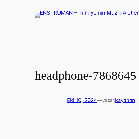
İçeriğe
geç
headphone-7868645
Eki 10, 2024
—
kayahan
yazar: