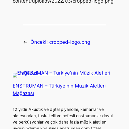
content/uploads/2022/03/cropped-logo.png
←
Önceki:
cropped-logo.png
ENSTRUMAN – Türkiye'nin Müzik Aletleri
Mağazası
12 yıldır Akustik ve dijital piyanolar, kemanlar ve
aksesuarları, tuşlu-telli ve nefesli enstrumanlar davul
ve perküsyonlar ve çok daha fazla müzik aleti en
uygun ödeme koşuluyla enstruman.com.tr'de!