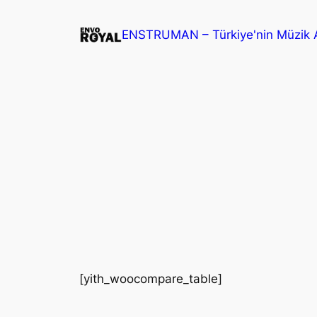
İçeriğe
geç
ENSTRUMAN – Türkiye'nin Müzik A
[yith_woocompare_table]