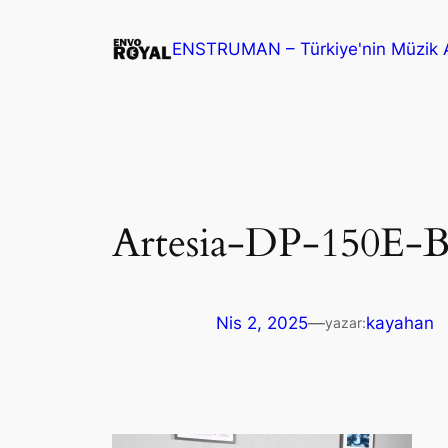
İçeriğe
geç
ENSTRUMAN – Türkiye'nin Müzik A
Artesia-DP-150E-B
Nis 2, 2025
—
kayahan
yazar: