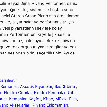
ilir Beyaz Dijital Piyano Performer, sahip
rı ağırlıklı tuş sistemi ile baştan sona
tkileyici Stereo Grand Piano ses örneklemesi
i ile, alıştırmalar ve performanslar için
yesi piyanistlerin işlevlere kolay
anan Performer, on iki yerleşik ses ile
er piyanomuz, çok sayıda elektrikli piyano
rgu ve rock orgunun yanı sıra gitar ve bas
an sesinden birini seçebilirsiniz. Ayrıca
Karşılaştır
 Kemanlar
, 
Akustik Piyanolar
, 
Bas Gitarlar
, 
r
, 
Elektro Gitarlar
, 
Elektro Kemanlar
, 
Gitar
rlar
, 
Kemanlar
, 
Keşfet
, 
Kitap, Müzik, Film,
yano Akseuarları
, 
Piyano Ekipmanları
, 