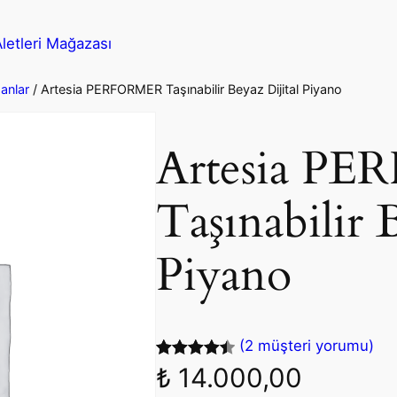
etleri Mağazası
anlar
/ Artesia PERFORMER Taşınabilir Beyaz Dijital Piyano
Artesia P
Taşınabilir 
Piyano
(2 müşteri yorumu)
2
müşteri
₺
14.000,00
puanına