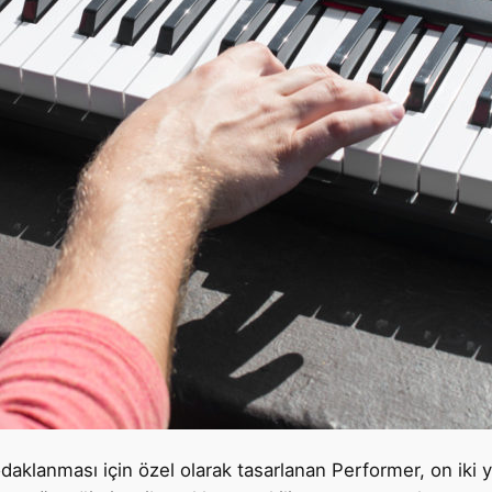
a
n
o
a
d
e
t
odaklanması için özel olarak tasarlanan Performer, on iki yer