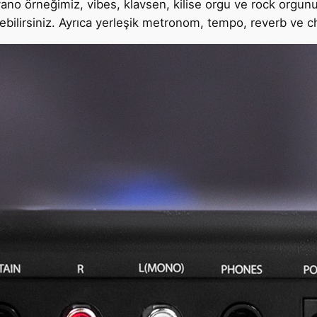
ano örneğimiz, vibes, klavsen, kilise orgu ve rock orgunu
bilirsiniz. Ayrıca yerleşik metronom, tempo, reverb ve cho