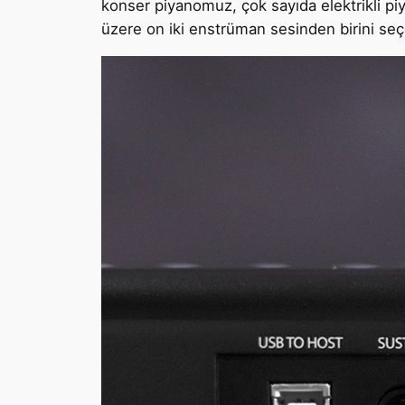
konser piyanomuz, çok sayıda elektrikli piy
üzere on iki enstrüman sesinden birini seçe