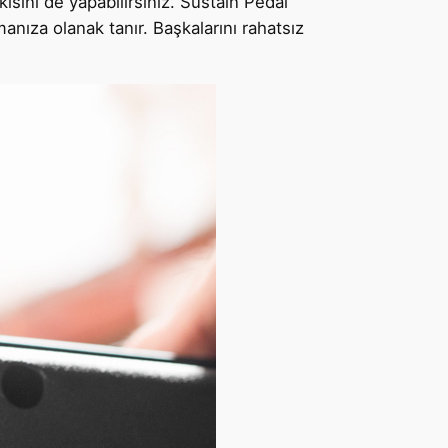
kisini de yapabilirsiniz. Sustain Pedal
anıza olanak tanır. Başkalarını rahatsız