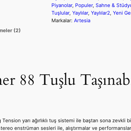
P
Piyanolar
, 
Populer
, 
Sahne & Stüdy
E
Tuşlular
, 
Yaylılar
, 
Yaylılar2
, 
Yeni Ge
R
Markalar:
Artesia
F
meler (2)
O
R
M
E
R
T
mer 88 Tuşlu Taşınab
a
ş
ı
n
a
b
nsion yarı ağırlıklı tuş sistemi ile baştan sona zevkli bi
i
ereo enstrüman sesleri ile, alıştırmalar ve performansla