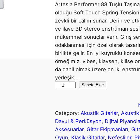
Artesia Performer 88 Tuşlu Taşınab
dayanarak
olduğu Soft Touch Spring Tension ya
5
zevkli bir çalım sunar. Derin ve e
üzerinden
ve ilave 3D stereo enstrüman sesler
4.50
puan
mükemmel sonuçlar verir. Giriş sevi
aldı
odaklanması için özel olarak tasarl
birlikte gelir. En iyi kuyruklu kons
örneğimiz, vibes, klavsen, kilise o
da dahil olmak üzere on iki enstrüm
yerleşik…
A
Sepete Ekle
r
t
e
Category:
Akustik Gitarlar
, 
Akustik
s
Davul & Perküsyon
, 
Dijital Piyanola
i
Aksesuarlar
, 
Gitar Ekipmanları
, 
Gita
a
Oyun
, 
Klasik Gitarlar
, 
Nefesliler
, 
Pi