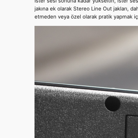
İster sesi sonuna kadar yükseltin, ister sesi
jakına ek olarak Stereo Line Out jakları, d
etmeden veya özel olarak pratik yapmak için