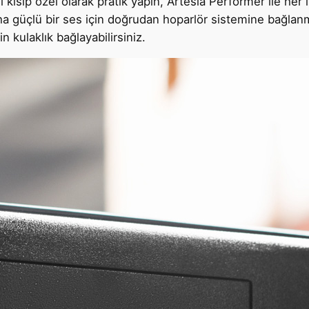
 kısıp özel olarak pratik yapın, Artesia Performer ile her i
aha güçlü bir ses için doğrudan hoparlör sistemine bağlanm
 kulaklık bağlayabilirsiniz.