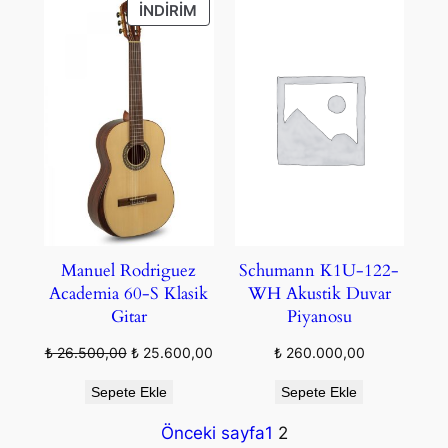
İNDIRIMDEKI
İNDIRIM
ÜRÜN
Manuel Rodriguez
Schumann K1U-122-
Academia 60-S Klasik
WH Akustik Duvar
Gitar
Piyanosu
Orijinal
Şu
₺
26.500,00
₺
25.600,00
₺
260.000,00
fiyat:
andaki
Sepete Ekle
Sepete Ekle
₺ 26.500,00.
fiyat:
₺ 25.600,00.
Önceki sayfa
1
2