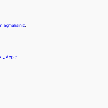
m açmalısınız
.
 _ Apple