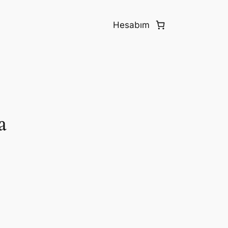
Hesabım
a