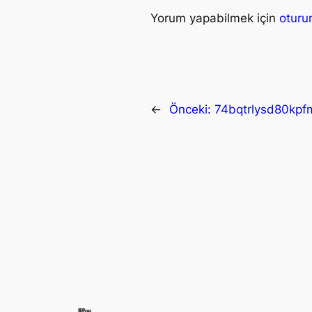
Yorum yapabilmek için
oturu
←
Önceki:
74bqtrlysd80kp