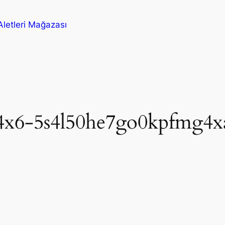
letleri Mağazası
4x6-5s4l50he7go0kpfmg4x