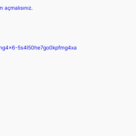
m açmalısınız
.
fmg4x6-5s4l50he7go0kpfmg4xa