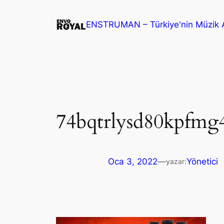
İçeriğe
geç
ENSTRUMAN – Türkiye'nin Müzik A
74bqtrlysd80kpfmg
Oca 3, 2022
—
Yönetici
yazar: